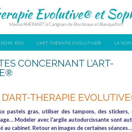
erapie Evolutive® et Soph
Maeva RHEINART à Carignan-de-Bordeaux et Blanquefort
ENDRE RDV
L’ART-THÉRAPIE EVOLUTIVE®
LA SOP
TES CONCERNANT L’ART-
VE®
 D’ART-THERAPIE EVOLUTIVE
ux pastels gras, utiliser des tampons, des stickers,
lage… Modeler avec l’argile autodurcissante sont au
té au cabinet. Retour en images de certaines séances…