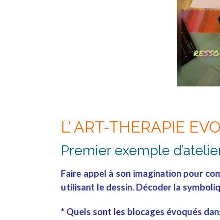
L’ ART-THERAPIE EV
Premier exemple d’atelier
Faire appel à son imagination pour c
utilisant le
dessin
.
Décoder
la
symboli
* Quels sont les
blocages
évoqués dans 