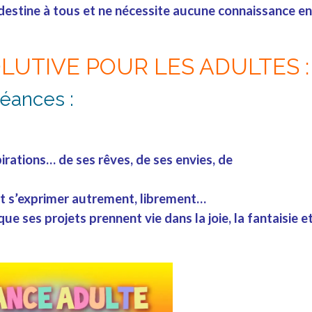
stine à tous et ne nécessite aucune connaissance en
OLUTIVE POUR LES ADULTES :
éances :
irations
… de ses
rêves
, de ses
envies
, de
et s’
exprimer
autrement, librement…
 que ses
projets
prennent vie dans la
joie
, la
fantaisie
e