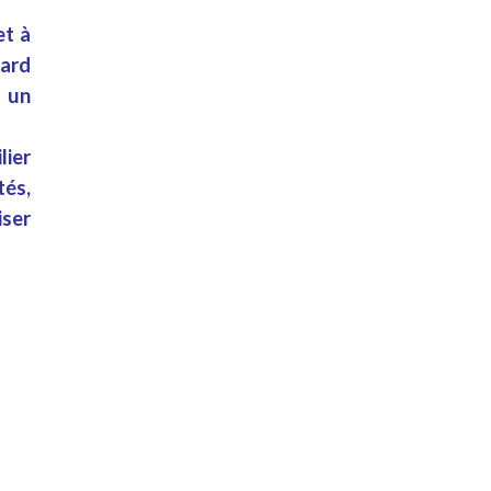
et à
gard
r un
lier
tés
,
ser