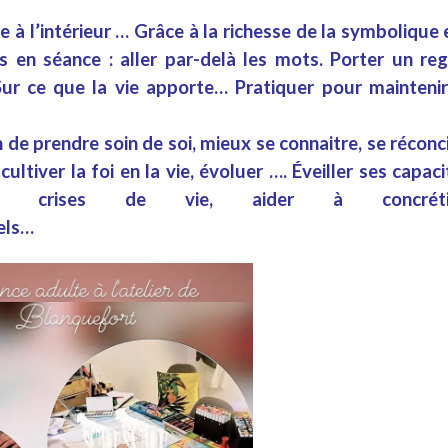
 à l’
intérieur
…
Grâce à la richesse de la
symbolique
 en séance : aller par-delà les
mots
.
Porter un re
ur ce que la
vie
apporte…
Pratiquer pour
mainteni
n de
prendre soin de soi
,
mieux se connaitre
, se
réconci
cultiver la foi en la vie,
évoluer
….
Éveiller ses capaci
des
crises de vie
, aider à concréti
els
…