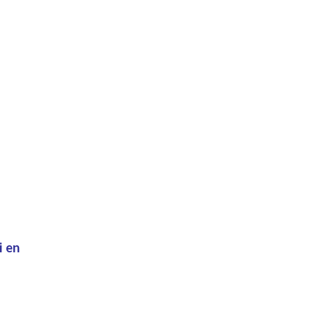
:
i
en