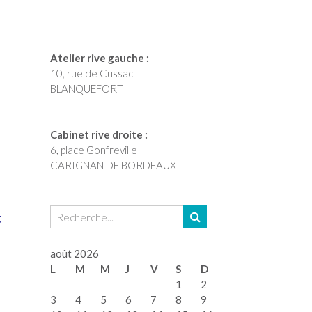
Atelier rive gauche :
10, rue de Cussac
BLANQUEFORT
Cabinet rive droite :
6, place Gonfreville
CARIGNAN DE BORDEAUX
t
août 2026
L
M
M
J
V
S
D
1
2
3
4
5
6
7
8
9