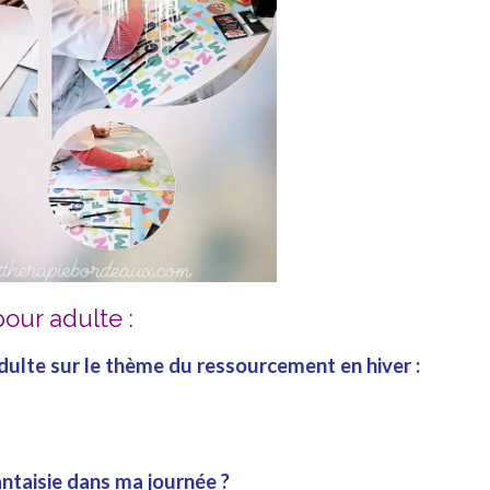
our adulte :
dulte
sur le thème du
ressourcement
en
hiver
:
antaisie
dans ma journée ?