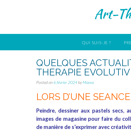
Skip
Art-Th
to
content
QUI SUIS-JE ?
PR
QUELQUES ACTUALI
THERAPIE EVOLUTI
Posted on
6 février 2024
by
Maeva
LORS D’UNE SEANCE
Peindre, dessiner aux pastels secs, a
images de magasine pour faire du col
de manière de s’exprimer avec créativi