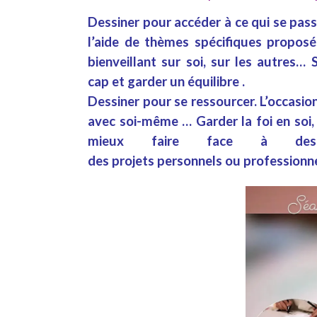
Dessiner
pour accéder à ce qui se passe
l’aide de
thèmes
spécifiques proposés
bienveillant
sur
soi
, sur les
autres
… S
cap
et garder un
équilibre
.
Dessiner pour se
ressourcer
.
L’occasio
avec soi-même
…
Garder la foi
en soi, 
mieux faire face à 
des
projets
personnels
ou
professionn