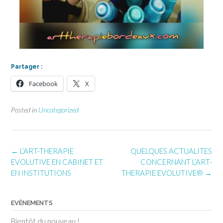
Partager :
Facebook
X
Posted in
Uncategorized
Post
←
L’ART-THERAPIE
QUELQUES ACTUALITES
navigation
EVOLUTIVE EN CABINET ET
CONCERNANT L’ART-
EN INSTITUTIONS
THERAPIE EVOLUTIVE®
→
EVÈNEMENTS
Bientôt du nouveau !