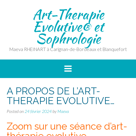
Skip
Art-Therapie
to
content
Evolutive® et
Sophrologie
Maeva RHEINART à Carignan-de-Bordeaux et Blanquefort
A PROPOS DE L’ART-
THERAPIE EVOLUTIVE…
Posted on
24 février 2024
by
Maeva
Zoom sur une séance d’art-
thérapie evolutive