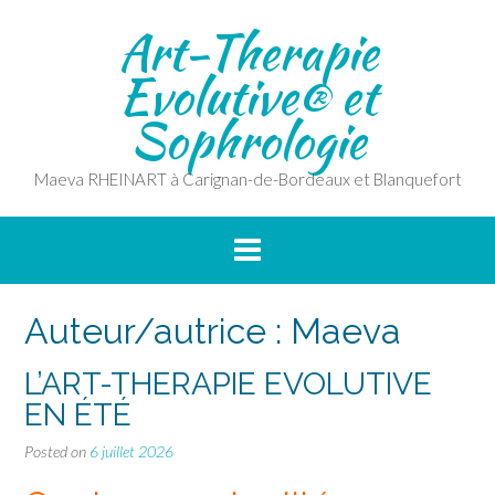
Skip
Art-Therapie
to
content
Evolutive® et
Sophrologie
Maeva RHEINART à Carignan-de-Bordeaux et Blanquefort
Auteur/autrice :
Maeva
L’ART-THERAPIE EVOLUTIVE
EN ÉTÉ
Posted on
6 juillet 2026