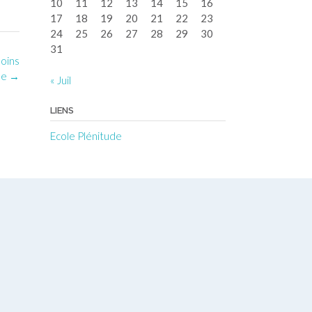
10
11
12
13
14
15
16
17
18
19
20
21
22
23
24
25
26
27
28
29
30
31
Soins
le
→
« Juil
LIENS
Ecole Plénitude