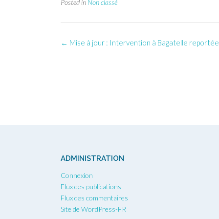
Posted in
Non classé
Post
←
Mise à jour : Intervention à Bagatelle reportée
navigation
ADMINISTRATION
Connexion
Flux des publications
Flux des commentaires
Site de WordPress-FR