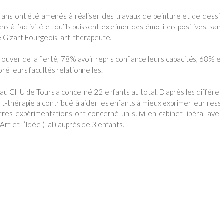
 ans ont été amenés à réaliser des travaux de peinture et de dess
ns à l’activité et qu’ils puissent exprimer des émotions positives, sa
le Gizart Bourgeois, art-thérapeute.
ouver de la fierté, 78% avoir repris confiance leurs capacités, 68% 
ré leurs facultés relationnelles.
u CHU de Tours a concerné 22 enfants au total. D’après les différ
t-thérapie a contribué à aider les enfants à mieux exprimer leur res
tres expérimentations ont concerné un suivi en cabinet libéral av
rt et L’Idée (Lali) auprès de 3 enfants.