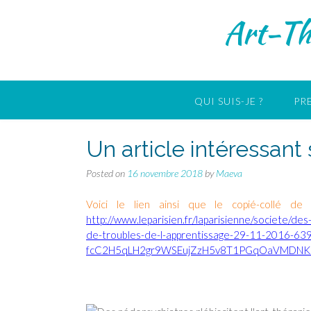
Skip
Art-Th
to
content
QUI SUIS-JE ?
PR
Un article intéressant 
Posted on
16 novembre 2018
by
Maeva
Voici le lien ainsi que le copié-collé de
http://www.leparisien.fr/laparisienne/societe/des
de-troubles-de-l-apprentissage-29-11-2016-63
fcC2H5qLH2gr9WSEujZzH5v8T1PGqOaVMDNK