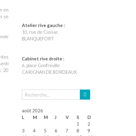
in en
ns se
Atelier rive gauche :
10, rue de Cussac
envie
BLANQUEFORT
entes
Cabinet rive droite :
senti
6, place Gonfreville
ec 20
CARIGNAN DE BORDEAUX
août 2026
L
M
M
J
V
S
D
1
2
3
4
5
6
7
8
9