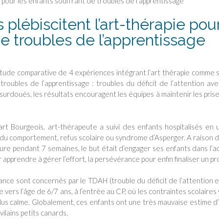
plébiscitent l’art-thérapie pou
de troubles de l’apprentissage
tude comparative de 4 expériences intégrant l’art thérapie comme 
roubles de l’apprentissage : troubles du déficit de l’attention av
 surdoués, les résultats encouragent les équipes à maintenir les pris
rt Bourgeois, art-thérapeute a suivi des enfants hospitalisés en 
du comportement, refus scolaire ou syndrome d’Asperger. A raison 
re pendant 7 semaines, le but était d’engager ses enfants dans l’a
 apprendre à gérer l’effort, la persévérance pour enfin finaliser un pro
ance sont concernés par le TDAH (trouble du déficit de l’attention 
 vers l’âge de 6/7 ans, à l’entrée au CP, où les contraintes scolaires
lus calme. Globalement, ces enfants ont une très mauvaise estime d
ilains petits canards.