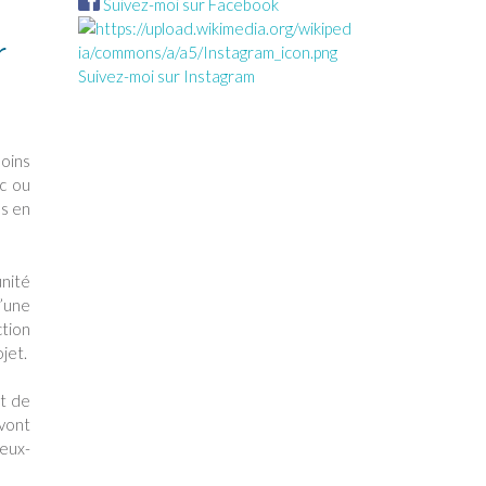
Suivez-moi sur Facebook
r
Suivez-moi sur Instagram
soins
ec ou
es en
unité
d’une
ction
jet.
et de
 vont
’eux-