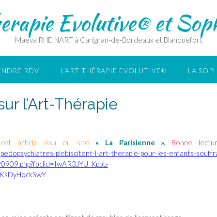
erapie Evolutive® et Soph
Maeva RHEINART à Carignan-de-Bordeaux et Blanquefort
ENDRE RDV
L’ART-THÉRAPIE EVOLUTIVE®
LA SOP
sur l’Art-Thérapie
 cet article issu du site
« La Parisienne ».
Bonne lectu
-pedopsychiatres-plebiscitent-l-art-therapie-pour-les-enfants-souffr
90909.php?fbclid=IwAR3JYU_KpbL-
KsDyHockSwY