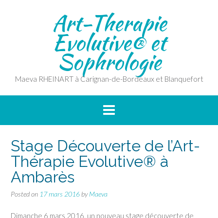
Skip
Art-Therapie
to
content
Evolutive® et
Sophrologie
Maeva RHEINART à Carignan-de-Bordeaux et Blanquefort
Stage Découverte de l’Art-
Thérapie Evolutive® à
Ambarès
Posted on
17 mars 2016
by
Maeva
Dimanche 6 mars 2016, un nouveau stage découverte de