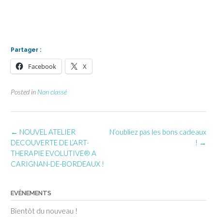
Partager :
Facebook
X
Posted in
Non classé
Post
←
NOUVEL ATELIER
N’oubliez pas les bons cadeaux
navigation
DECOUVERTE DE L’ART-
!
→
THERAPIE EVOLUTIVE® A
CARIGNAN-DE-BORDEAUX !
EVÈNEMENTS
Bientôt du nouveau !