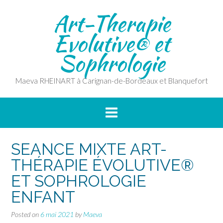
Skip
Art-Therapie
to
content
Evolutive® et
Sophrologie
Maeva RHEINART à Carignan-de-Bordeaux et Blanquefort
SEANCE MIXTE ART-
THÉRAPIE ÉVOLUTIVE®
ET SOPHROLOGIE
ENFANT
Posted on
6 mai 2021
by
Maeva