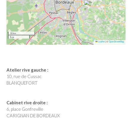
10 km
5 mi
Leaflet
|
©
OpenStreetMap
Atelier rive gauche :
10, rue de Cussac
BLANQUEFORT
Cabinet rive droite :
6, place Gonfreville
CARIGNAN DE BORDEAUX