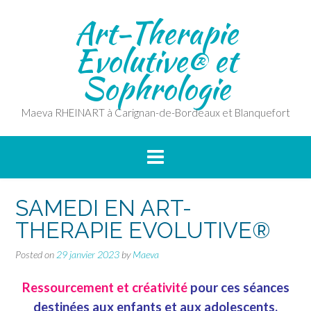
Skip
Art-Therapie
to
content
Evolutive® et
Sophrologie
Maeva RHEINART à Carignan-de-Bordeaux et Blanquefort
SAMEDI EN ART-
THERAPIE EVOLUTIVE®
Posted on
29 janvier 2023
by
Maeva
Ressourcement et créativité
pour ces séances
destinées aux enfants et aux adolescents.