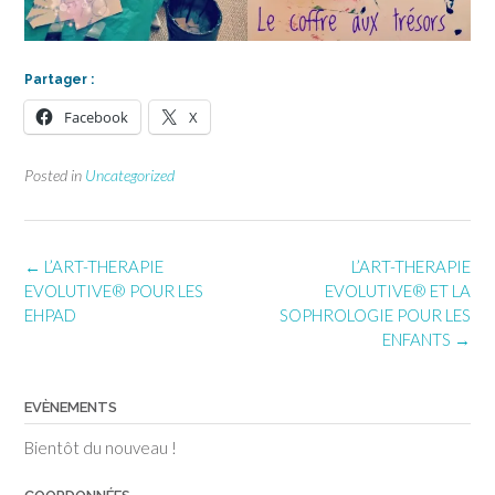
Partager :
Facebook
X
Posted in
Uncategorized
Post
←
L’ART-THERAPIE
L’ART-THERAPIE
navigation
EVOLUTIVE® POUR LES
EVOLUTIVE® ET LA
EHPAD
SOPHROLOGIE POUR LES
ENFANTS
→
EVÈNEMENTS
Bientôt du nouveau !