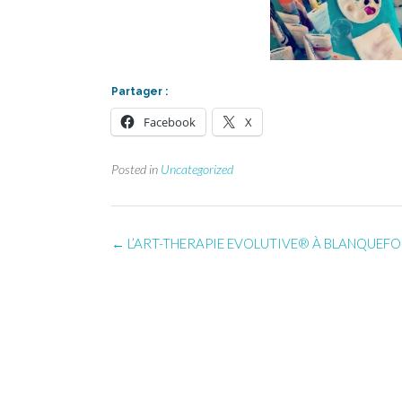
Partager :
Facebook
X
Posted in
Uncategorized
Post
←
L’ART-THERAPIE EVOLUTIVE® À BLANQUEF
navigation