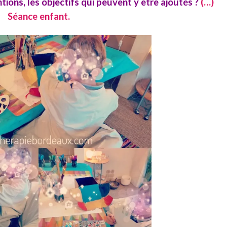
ntions, les objectifs qui peuvent y être ajoutés ?
(…)
Séance enfant.