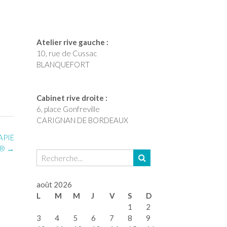
Atelier rive gauche :
10, rue de Cussac
BLANQUEFORT
Cabinet rive droite :
6, place Gonfreville
CARIGNAN DE BORDEAUX
APIE
E®
→
août 2026
L
M
M
J
V
S
D
1
2
3
4
5
6
7
8
9