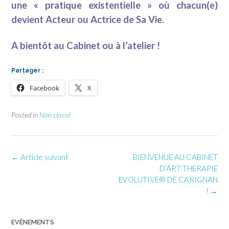
une « pratique existentielle » où chacun(e)
devient Acteur ou Actrice de Sa Vie.
A bientôt au Cabinet ou à l’atelier !
Partager :
Facebook
X
Posted in
Non classé
Post
←
Article suivant
BIENVENUE AU CABINET
navigation
D’ART THERAPIE
EVOLUTIVE® DE CARIGNAN
!
→
EVÈNEMENTS