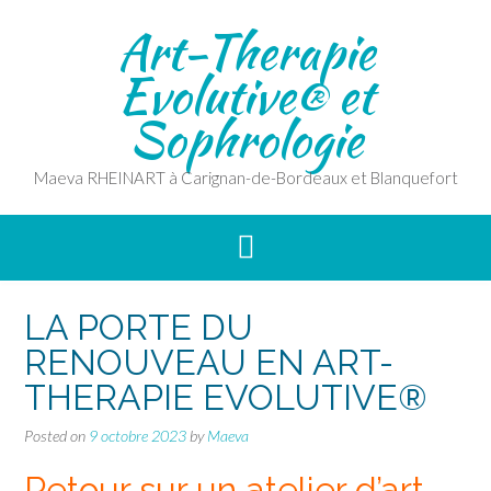
Skip
Art-Therapie
to
content
Evolutive® et
Sophrologie
Maeva RHEINART à Carignan-de-Bordeaux et Blanquefort
LA PORTE DU
RENOUVEAU EN ART-
THERAPIE EVOLUTIVE®
Posted on
9 octobre 2023
by
Maeva
Retour sur un atelier d’art-