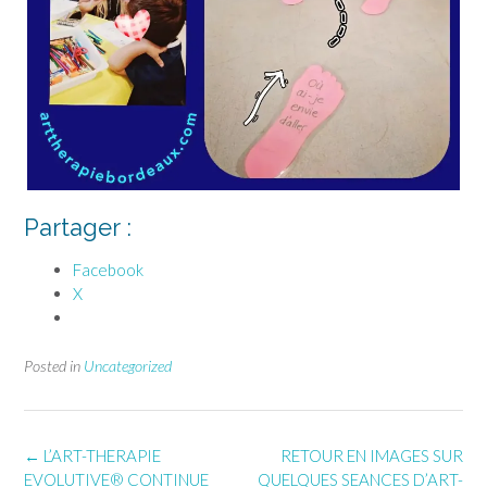
Partager :
Facebook
X
Posted in
Uncategorized
Post
←
L’ART-THERAPIE
RETOUR EN IMAGES SUR
navigation
EVOLUTIVE® CONTINUE
QUELQUES SEANCES D’ART-