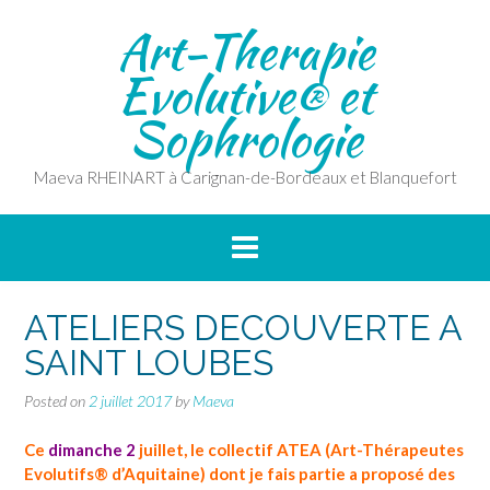
Skip
Art-Therapie
to
content
Evolutive® et
Sophrologie
Maeva RHEINART à Carignan-de-Bordeaux et Blanquefort
ATELIERS DECOUVERTE A
SAINT LOUBES
Posted on
2 juillet 2017
by
Maeva
Ce
dimanche 2
juillet, le collectif ATEA (Art-Thérapeutes
Evolutifs® d’Aquitaine) dont je fais partie a proposé des