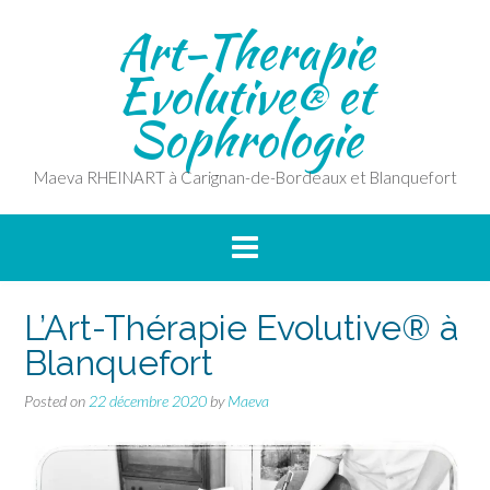
Skip
Art-Therapie
to
content
Evolutive® et
Sophrologie
Maeva RHEINART à Carignan-de-Bordeaux et Blanquefort
L’Art-Thérapie Evolutive® à
Blanquefort
Posted on
22 décembre 2020
by
Maeva