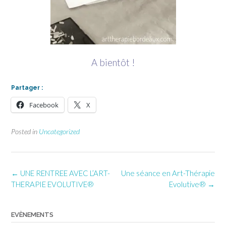
A bientôt !
Partager :
Facebook
X
Posted in
Uncategorized
Post
←
UNE RENTREE AVEC L’ART-
Une séance en Art-Thérapie
navigation
THERAPIE EVOLUTIVE®
Evolutive®
→
EVÈNEMENTS