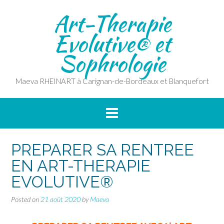
Skip
Art-Therapie
to
content
Evolutive® et
Sophrologie
Maeva RHEINART à Carignan-de-Bordeaux et Blanquefort
PREPARER SA RENTREE
EN ART-THERAPIE
EVOLUTIVE®
Posted on
21 août 2020
by
Maeva